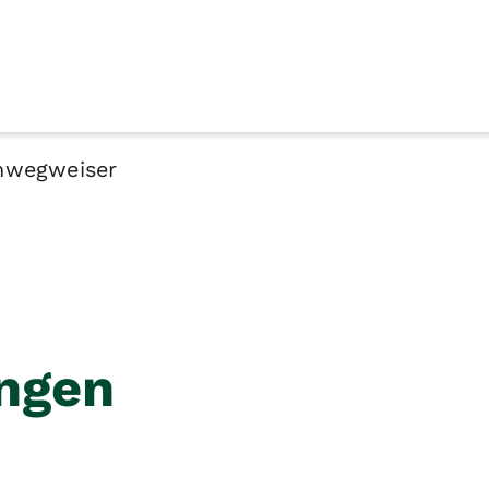
nwegweiser
ngen