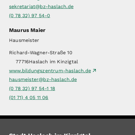
sekretariat@bz-haslach.de
(0
78
32) 97
54-0
Maurus
Maier
Hausmeister
Richard-Wagner-Straße 10
77716
Haslach im Kinzigtal
www.bildungszentrum-haslach.de
hausmeister@bz-haslach.de
(0
78
32) 97
54-1
18
(01
71) 4
05
11
06