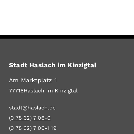
Stadt Haslach im Kinzigtal
Am Marktplatz 1
77716
Haslach im Kinzigtal
stadt@haslach.de
(0
78
32) 7
06-0
(0
78
32) 7
06-1
19