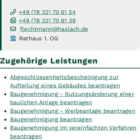
+49 (78
32) 70
61
54
+49 (78
32) 70
61
39
flechtmann@haslach.de
Rathaus 1. OG
Zugehörige Leistungen
Abgeschlossenheitsbescheinigung zur
Aufteilung eines Gebäudes beantragen
Baugenehmigung - Nutzungsänderung einer
baulichen Anlage beantragen
Baugenehmigung - Werbeanlage beantragen
Baugenehmigung beantragen
Baugenehmigung im vereinfachten Verfahren
beantragen