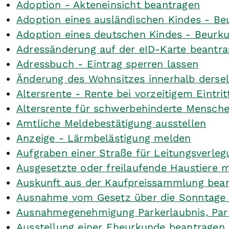
Adoption - Akteneinsicht beantragen
Adoption eines ausländischen Kindes - Be
Adoption eines deutschen Kindes - Beur
Adressänderung auf der eID-Karte beantr
Adressbuch - Eintrag sperren lassen
Änderung des Wohnsitzes innerhalb derse
Altersrente - Rente bei vorzeitigem Eintr
Altersrente für schwerbehinderte Mensch
Amtliche Meldebestätigung ausstellen
Anzeige - Lärmbelästigung melden
Aufgraben einer Straße für Leitungsverle
Ausgesetzte oder freilaufende Haustiere m
Auskunft aus der Kaufpreissammlung bea
Ausnahme vom Gesetz über die Sonntage 
Ausnahmegenehmigung Parkerlaubnis, Park
Ausstellung einer Eheurkunde beantragen