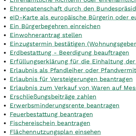
Ehrenpatenschaft durch den Bundespräsi
eID-Karte als europäische Bürgerin oder 
Ein Bürgerbegehren einreichen
Einwohnerantrag stellen
Einzugstermin bestätigen (Wohnungsgeber
Erdbestattung - Beerdigung beauftragen
Erfüllungserklärung für die Einhaltung d
Erlaubnis als Pfandleiher oder Pfandvermi
Erlaubnis für Versteigerungen beantragen
Erlaubnis zum Verkauf von Waren auf Mes
Erschließungsbeiträge zahlen
Erwerbsminderungsrente beantragen
Feuerbestattung beantragen
Fischereischein beantragen
Flächennutzungsplan einsehen