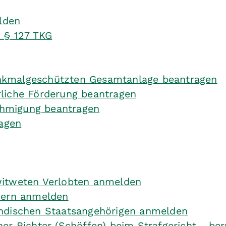
lden
h § 127 TKG
nkmalgeschützten Gesamtanlage beantragen
liche Förderung beantragen
ehmigung beantragen
agen
witweten Verlobten anmelden
tnern anmelden
ändischen Staatsangehörigen anmelden
her Richter (Schöffen) beim Strafgericht - be