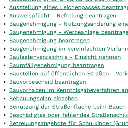
Ausstellung eines Leichenpasses beantrag
Ausweispflicht - Befreiung beantragen
Baugenehmigung - Nutzungsänderung eine
Baugenehmigung - Werbeanlage beantrag
Baugenehmigung beantragen
Baugenehmigung im vereinfachten Verfahr
Baulastenverzeichnis - Einsicht nehmen
Baumfällgenehmigung beantragen
Baustellen auf öffentlichen Straßen - Ve
Bauvorbescheid beantragen
Bauvorhaben im Kenntnisgabeverfahren an
Bebauungsplan einsehen
Benutzung der Straßenfläche beim Bauen
Beschädigtes oder fehlendes Straßenschi
Betreuungsangebote für Schulkinder (Grun