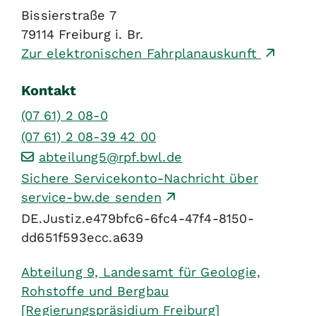
Bissierstraße 7
79114
Freiburg i. Br.
Zur elektronischen Fahrplanauskunft
Kontakt
(07
61) 2
08-0
(07
61) 2
08-39
42
00
abteilung5@rpf.bwl.de
Sichere Servicekonto-Nachricht über
service-bw.de senden
DE.Justiz.e479bfc6-6fc4-47f4-8150-
dd651f593ecc.a639
Abteilung 9, Landesamt für Geologie,
Rohstoffe und Bergbau
[Regierungspräsidium Freiburg]