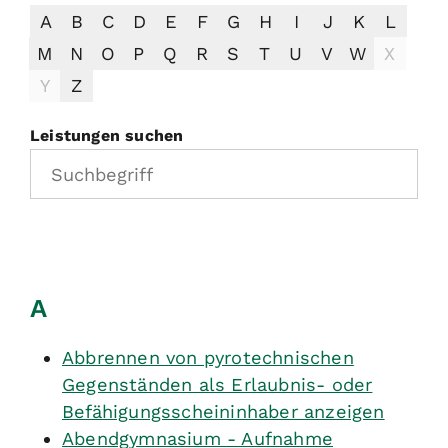
A
B
C
D
E
F
G
H
I
J
K
L
M
N
O
P
Q
R
S
T
U
V
W
X
Y
Z
Leistungen suchen
A
Abbrennen von pyrotechnischen
Gegenständen als Erlaubnis- oder
Befähigungsscheininhaber anzeigen
Abendgymnasium - Aufnahme