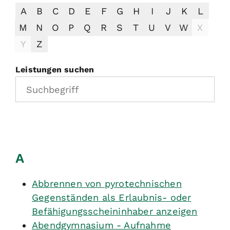
A
B
C
D
E
F
G
H
I
J
K
L
M
N
O
P
Q
R
S
T
U
V
W
X
Y
Z
Leistungen suchen
A
Abbrennen von pyrotechnischen
Gegenständen als Erlaubnis- oder
Befähigungsscheininhaber anzeigen
Abendgymnasium - Aufnahme