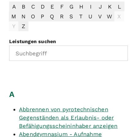
A
B
C
D
E
F
G
H
I
J
K
L
M
N
O
P
Q
R
S
T
U
V
W
X
Y
Z
Leistungen suchen
A
Abbrennen von pyrotechnischen
Gegenständen als Erlaubnis- oder
Befähigungsscheininhaber anzeigen
Abendgymnasium - Aufnahme