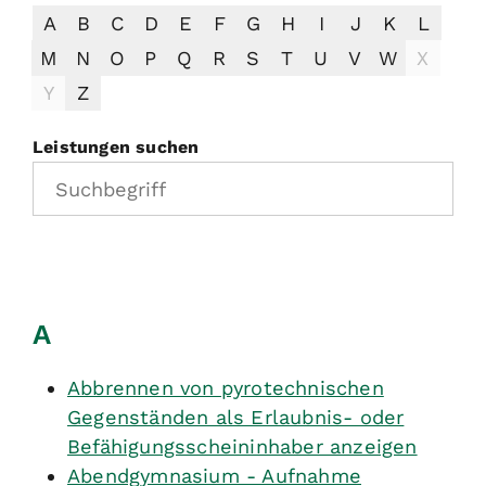
A
B
C
D
E
F
G
H
I
J
K
L
M
N
O
P
Q
R
S
T
U
V
W
X
Y
Z
Leistungen suchen
A
Abbrennen von pyrotechnischen
Gegenständen als Erlaubnis- oder
Befähigungsscheininhaber anzeigen
Abendgymnasium - Aufnahme