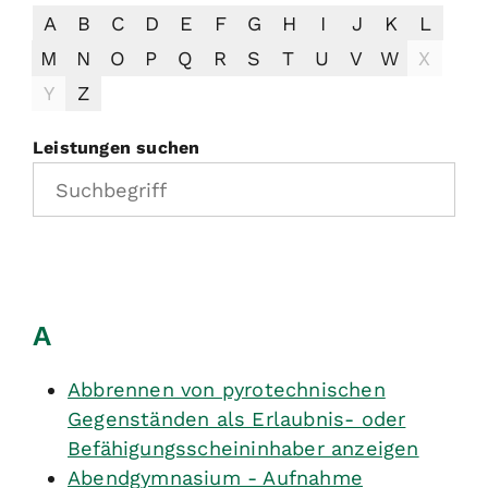
A
B
C
D
E
F
G
H
I
J
K
L
M
N
O
P
Q
R
S
T
U
V
W
X
Y
Z
Leistungen suchen
A
Abbrennen von pyrotechnischen
Gegenständen als Erlaubnis- oder
Befähigungsscheininhaber anzeigen
Abendgymnasium - Aufnahme