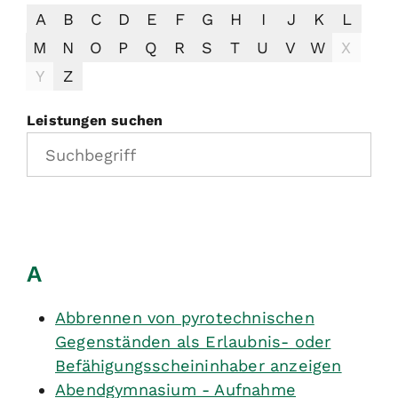
A
B
C
D
E
F
G
H
I
J
K
L
M
N
O
P
Q
R
S
T
U
V
W
X
Y
Z
Leistungen suchen
A
Abbrennen von pyrotechnischen
Gegenständen als Erlaubnis- oder
Befähigungsscheininhaber anzeigen
Abendgymnasium - Aufnahme