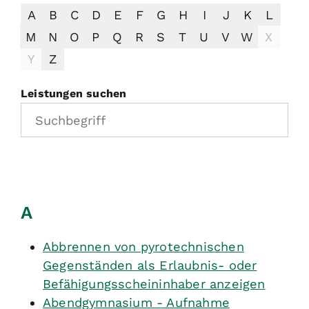
A
B
C
D
E
F
G
H
I
J
K
L
M
N
O
P
Q
R
S
T
U
V
W
X
Y
Z
Leistungen suchen
A
Abbrennen von pyrotechnischen
Gegenständen als Erlaubnis- oder
Befähigungsscheininhaber anzeigen
Abendgymnasium - Aufnahme