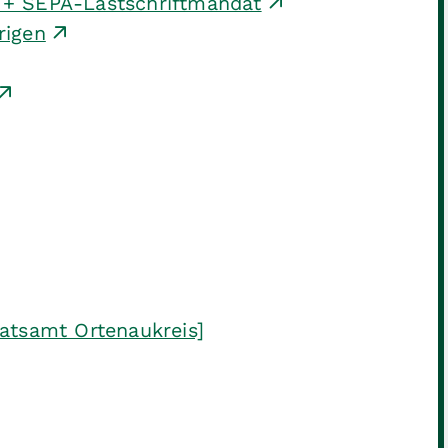
g + SEPA-Lastschriftmandat
rigen
.
atsamt Ortenaukreis]