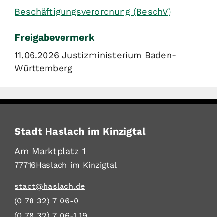
Beschäftigungsverordnung (BeschV)
Freigabevermerk
11.06.2026 Justizministerium Baden-
Württemberg
Stadt Haslach im Kinzigtal
Am Marktplatz 1
77716
Haslach im Kinzigtal
stadt@haslach.de
(0
78
32) 7
06-0
(0
78
32) 7
06-1
19