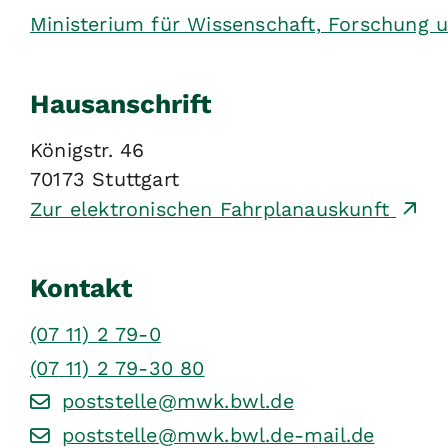
Ministerium für Wissenschaft, Forschung
Hausanschrift
Königstr. 46
70173
Stuttgart
Zur elektronischen Fahrplanauskunft
Kontakt
(07
11) 2
79-0
(07
11) 2
79-30
80
poststelle@mwk.bwl.de
poststelle@mwk.bwl.de-mail.de