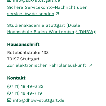
info@abk-stuttgart.de
Sichere Servicekonto-Nachricht über
service-bw.de senden
Studienakademie Stuttgart [Duale
Hochschule Baden-Württemberg (DHBW)]
Hausanschrift
Rotebühlstraße 133
70197
Stuttgart
Zur elektronischen Fahrplanauskunft
Kontakt
(07
11) 18
49-6
32
(07
11) 18
49-7
19
info@dhbw-stuttgart.de