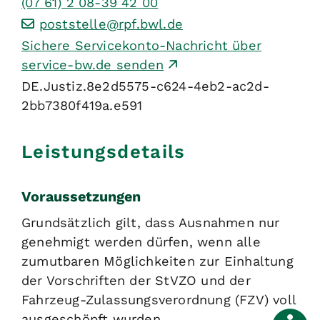
(07
61) 2
08-39
42
00
poststelle@rpf.bwl.de
Sichere Servicekonto-Nachricht über
service-bw.de senden
DE.Justiz.8e2d5575-c624-4eb2-ac2d-
2bb7380f419a.e591
Leistungsdetails
Voraussetzungen
Grundsätzlich gilt, dass Ausnahmen nur
genehmigt werden dürfen, wenn alle
zumutbaren Möglichkeiten zur Einhaltung
der Vorschriften der StVZO und der
Fahrzeug-Zulassungsverordnung (FZV) voll
ausgeschöpft wurden.