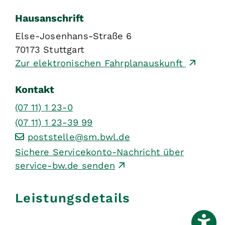
Hausanschrift
Else-Josenhans-Straße 6
70173
Stuttgart
Zur elektronischen Fahrplanauskunft
Kontakt
(07
11) 1
23-0
(07
11) 1
23-39
99
poststelle@sm.bwl.de
Sichere Servicekonto-Nachricht über
service-bw.de senden
Leistungsdetails