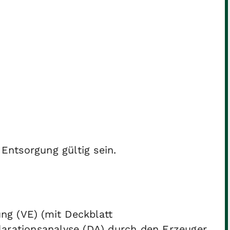
ntsorgung gültig sein.
ung (VE) (mit Deckblatt
rationsanalyse (DA) durch den Erzeuger,