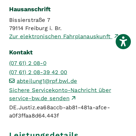
Hausanschrift
Bissierstraße 7
79114
Freiburg i. Br.
Zur elektronischen Fahrplanauskunft
Kontakt
(07
61) 2
08-0
(07
61) 2
08-39
42
00
abteilung1@rpf.bwl.de
Sichere Servicekonto-Nachricht über
service-bw.de senden
DE.Justiz.ea68accb-ab81-481a-afce-
a0f3ffaa8d64.443f
Leistungsdetails