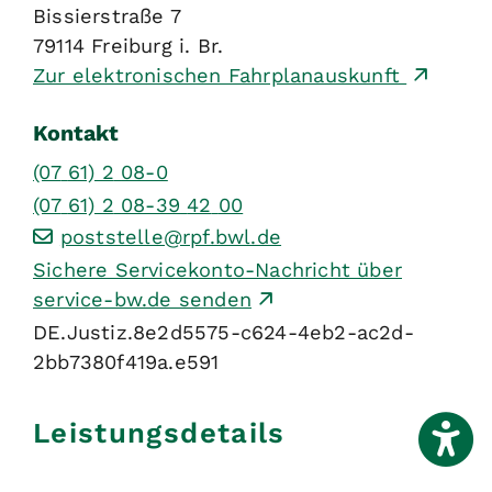
Bissierstraße 7
79114
Freiburg i. Br.
Zur elektronischen Fahrplanauskunft
Kontakt
(07
61) 2
08-0
(07
61) 2
08-39
42
00
poststelle@rpf.bwl.de
Sichere Servicekonto-Nachricht über
service-bw.de senden
DE.Justiz.8e2d5575-c624-4eb2-ac2d-
2bb7380f419a.e591
Leistungsdetails