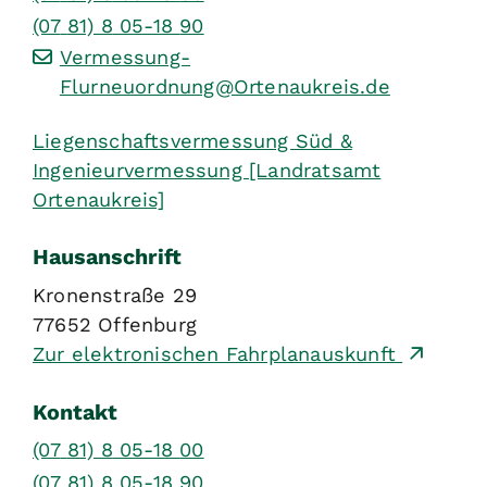
(07
81) 8
05-18
90
Vermessung-
Flurneuordnung@Ortenaukreis.de
Liegenschaftsvermessung Süd &
Ingenieurvermessung [Landratsamt
Ortenaukreis]
Hausanschrift
Kronenstraße 29
77652
Offenburg
Zur elektronischen Fahrplanauskunft
Kontakt
(07
81) 8
05-18
00
(07
81) 8
05-18
90