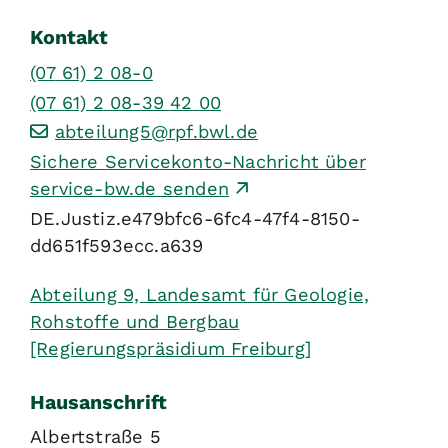
Kontakt
(07
61) 2
08-0
(07
61) 2
08-39
42
00
abteilung5@rpf.bwl.de
Sichere Servicekonto-Nachricht über
service-bw.de senden
DE.Justiz.e479bfc6-6fc4-47f4-8150-
dd651f593ecc.a639
Abteilung 9, Landesamt für Geologie,
Rohstoffe und Bergbau
[Regierungspräsidium Freiburg]
Hausanschrift
Albertstraße 5