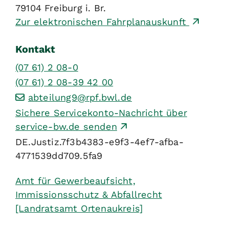
79104
Freiburg i. Br.
Zur elektronischen Fahrplanauskunft
Kontakt
(07
61) 2
08-0
(07
61) 2
08-39
42
00
abteilung9@rpf.bwl.de
Sichere Servicekonto-Nachricht über
service-bw.de senden
DE.Justiz.7f3b4383-e9f3-4ef7-afba-
4771539dd709.5fa9
Amt für Gewerbeaufsicht,
Immissionsschutz & Abfallrecht
[Landratsamt Ortenaukreis]