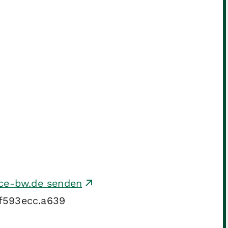
ice-bw.de senden
f593ecc.a639