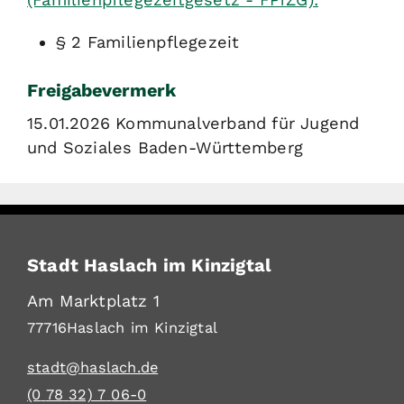
§ 2 Familienpflegezeit
Freigabevermerk
15.01.2026
Kommunalverband für Jugend
und Soziales Baden-Württemberg
Stadt Haslach im Kinzigtal
Am Marktplatz 1
77716
Haslach im Kinzigtal
stadt@haslach.de
(0
78
32) 7
06-0