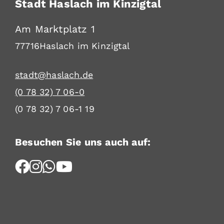
Stadt Haslach im Kinzigtal
Am Marktplatz 1
77716
Haslach im Kinzigtal
stadt@haslach.de
(0
78
32) 7
06-0
(0
78
32) 7
06-1
19
Besuchen Sie uns auch auf: