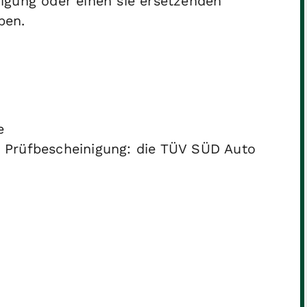
igung oder einen sie ersetzenden
ben.
e
r Prüfbescheinigung: die TÜV SÜD Auto