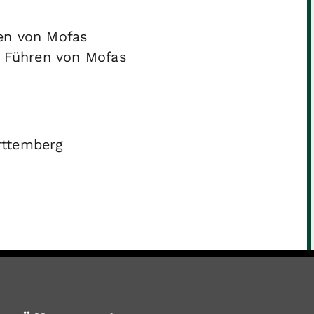
en von Mofas
m Führen von Mofas
rttemberg