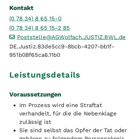
Kontakt
(0
78
34) 8
65
15-0
(0
78
34) 8
65
15-2
85
Poststelle@AGWolfach.JUSTIZ.BWL.de
DE.Justiz.83de5cc9-8bcb-4207-bb1f-
951b08f65ca6.11b0
Leistungsdetails
Voraussetzungen
Im Prozess wird eine Straftat
verhandelt, für die die Nebenklage
zulässig ist
Sie sind selbst das Opfer der Tat oder
gehören zu folgendem Personenkreis,