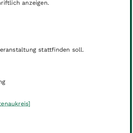
iftlich anzeigen
.
eranstaltung stattfinden soll.
ng
tenaukreis]