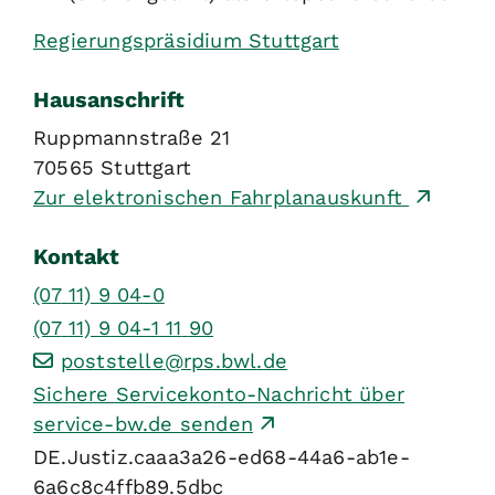
Regierungspräsidium Stuttgart
Hausanschrift
Ruppmannstraße 21
70565
Stuttgart
Zur elektronischen Fahrplanauskunft
Kontakt
(07
11) 9
04-0
(07
11) 9
04-1
11
90
poststelle@rps.bwl.de
Sichere Servicekonto-Nachricht über
service-bw.de senden
DE.Justiz.caaa3a26-ed68-44a6-ab1e-
6a6c8c4ffb89.5dbc