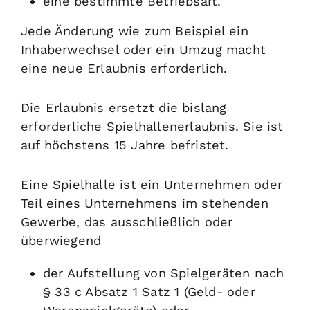
eine bestimmte Betriebsart.
Jede Änderung wie zum Beispiel ein
Inhaberwechsel oder ein Umzug macht
eine neue Erlaubnis erforderlich.
Die Erlaubnis ersetzt die bislang
erforderliche Spielhallenerlaubnis. Sie ist
auf höchstens 15 Jahre befristet.
Eine Spielhalle ist ein Unternehmen oder
Teil eines Unternehmens im stehenden
Gewerbe, das ausschließlich oder
überwiegend
der Aufstellung von Spielgeräten nach
§ 33 c Absatz 1 Satz 1 (Geld- oder