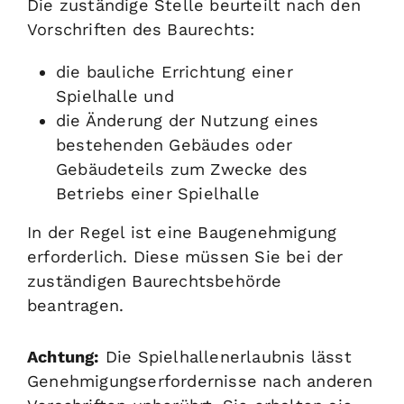
Die zuständige Stelle beurteilt nach den
Vorschriften des Baurechts:
die bauliche Errichtung einer
Spielhalle und
die Änderung der Nutzung eines
bestehenden Gebäudes oder
Gebäudeteils zum Zwecke des
Betriebs einer Spielhalle
In der Regel ist eine Baugenehmigung
erforderlich. Diese müssen Sie bei der
zuständigen Baurechtsbehörde
beantragen.
Achtung:
Die Spielhallenerlaubnis lässt
Genehmigungserfordernisse nach anderen