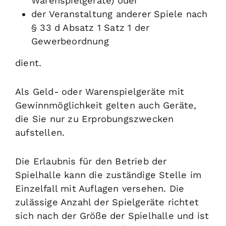
Warenspielgeräte) oder
der Veranstaltung anderer Spiele nach
§ 33 d Absatz 1 Satz 1 der
Gewerbeordnung
dient.
Als Geld- oder Warenspielgeräte mit
Gewinnmöglichkeit gelten auch Geräte,
die Sie nur zu Erprobungszwecken
aufstellen.
Die Erlaubnis für den Betrieb der
Spielhalle kann die zuständige Stelle im
Einzelfall mit Auflagen versehen. Die
zulässige Anzahl der Spielgeräte richtet
sich nach der Größe der Spielhalle und ist