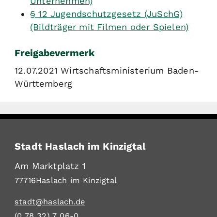
Unternehmen)
§ 12 Jugendschutzgesetz (JuSchG)
(Bildträger mit Filmen oder Spielen)
Freigabevermerk
12.07.2021 Wirtschaftsministerium Baden-
Württemberg
Stadt Haslach im Kinzigtal
Am Marktplatz 1
77716
Haslach im Kinzigtal
stadt@haslach.de
(0
78
32) 7
06-0