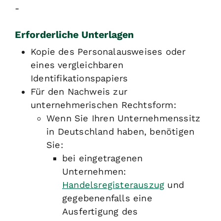
-
Erforderliche Unterlagen
Kopie des Personalausweises oder
eines vergleichbaren
Identifikationspapiers
Für den Nachweis zur
unternehmerischen Rechtsform:
Wenn Sie Ihren Unternehmenssitz
in Deutschland haben, benötigen
Sie:
bei eingetragenen
Unternehmen:
Handelsregisterauszug
und
gegebenenfalls eine
Ausfertigung des