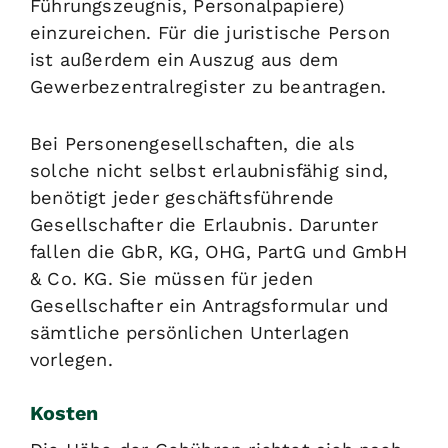
Führungszeugnis, Personalpapiere)
einzureichen. Für die juristische Person
ist außerdem ein Auszug aus dem
Gewerbezentralregister zu beantragen.
Bei Personengesellschaften, die als
solche nicht selbst erlaubnisfähig sind,
benötigt jeder geschäftsführende
Gesellschafter die Erlaubnis. Darunter
fallen die GbR, KG, OHG, PartG und GmbH
& Co. KG. Sie müssen für jeden
Gesellschafter ein Antragsformular und
sämtliche persönlichen Unterlagen
vorlegen.
Kosten