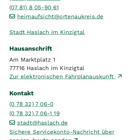
(07
81) 8
05-90
61
heimaufsicht@ortenaukreis.de
Stadt Haslach im Kinzigtal
Hausanschrift
Am Marktplatz 1
77716
Haslach im Kinzigtal
Zur elektronischen Fahrplanauskunft
Kontakt
(0
78
32) 7
06-0
(0
78
32) 7
06-1
19
stadt@haslach.de
Sichere Servicekonto-Nachricht über