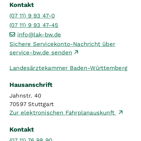
Kontakt
(07
11) 9
93
47-0
(07
11) 9
93
47-45
info@lak-bw.de
Sichere Servicekonto-Nachricht über
service-bw.de senden
Landesärztekammer Baden-Württemberg
Hausanschrift
Jahnstr. 40
70597
Stuttgart
Zur elektronischen Fahrplanauskunft
Kontakt
(07
11) 76
98
90