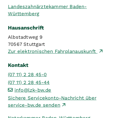
Landeszahnärztekammer Baden-
Württemberg
Hausanschrift
Albstadtweg 9
70567
Stuttgart
Zur elektronischen Fahrplanauskunft
Kontakt
(07
11) 2
28
45-0
(07
11) 2
28
45-44
info@lzk-bw.de
Sichere Servicekonto-Nachricht über
service-bw.de senden
Notarkammer Baden-Württemberg