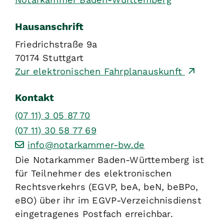
Hausanschrift
Friedrichstraße 9a
70174
Stuttgart
Zur elektronischen Fahrplanauskunft
Kontakt
(07
11) 3
05
87
70
(07
11) 30
58
77
69
info@notarkammer-bw.de
Die Notarkammer Baden-Württemberg ist
für Teilnehmer des elektronischen
Rechtsverkehrs (EGVP, beA, beN, beBPo,
eBO) über ihr im EGVP-Verzeichnisdienst
eingetragenes Postfach erreichbar.