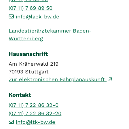
(07
11) 7
69
89
50
info@laek-bw.de
Landestierärztekammer Baden-
Württemberg
Hausanschrift
Am Kräherwald 219
70193
Stuttgart
Zur elektronischen Fahrplanauskunft
Kontakt
(07
11) 7
22
86
32-0
(07
11) 7
22
86
32-20
info@ltk-bw.de