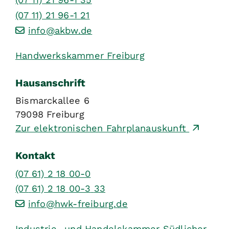
(07
11) 21
96-1
21
info@akbw.de
Handwerkskammer Freiburg
Hausanschrift
Bismarckallee 6
79098
Freiburg
Zur elektronischen Fahrplanauskunft
Kontakt
(07
61) 2
18
00-0
(07
61) 2
18
00-3
33
info@hwk-freiburg.de
Industrie- und Handelskammer Südlicher