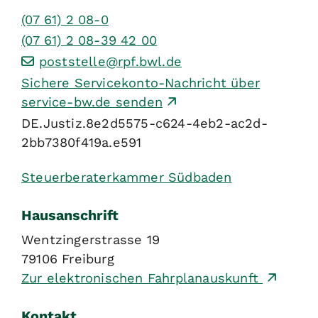
(07
61) 2
08-0
(07
61) 2
08-39
42
00
poststelle@rpf.bwl.de
Sichere Servicekonto-Nachricht über
service-bw.de senden
DE.Justiz.8e2d5575-c624-4eb2-ac2d-
2bb7380f419a.e591
Steuerberaterkammer Südbaden
Hausanschrift
Wentzingerstrasse 19
79106
Freiburg
Zur elektronischen Fahrplanauskunft
Kontakt