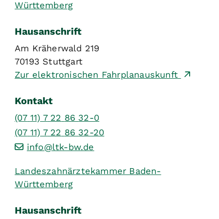
Württemberg
Hausanschrift
Am Kräherwald 219
70193
Stuttgart
Zur elektronischen Fahrplanauskunft
Kontakt
(07
11) 7
22
86
32-0
(07
11) 7
22
86
32-20
info@ltk-bw.de
Landeszahnärztekammer Baden-
Württemberg
Hausanschrift